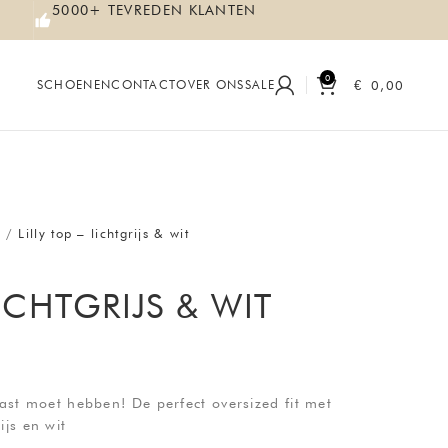
5000+ TEVREDEN KLANTEN
0
€
0,00
SCHOENEN
CONTACT
OVER ONS
SALE
s
Lilly top – lichtgrijs & wit
LICHTGRIJS & WIT
kast moet hebben! De perfect oversized fit met
ijs en wit