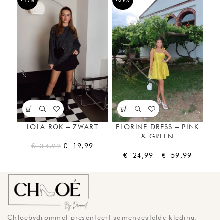
-43%
-69%
LOLA ROK – ZWART
FLORINE DRESS – PINK
& GREEN
€
19,99
€
34,99
€
24,99
-
€
59,99
Chloebydrommel presenteert samengestelde kleding,