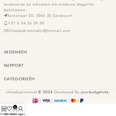
accessoires en schoenen die moderne elegantie
belichamen.
Kerkstraat 35, 2042 JD Zandvoort
+31 6 54 26 29 30
Chloebydrommelzv@hotmail.com
ALGEMEEN
SUPPORT
CATEGORIEËN
chloebydrommel
© 2024
Developed By
yourbudgetsite
.
0
Shop
Wishlist
Winkelwagen
Mijn account