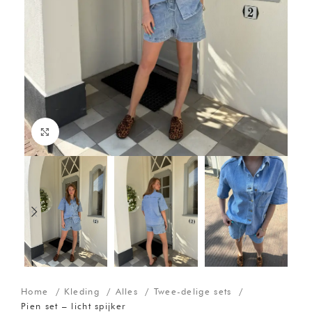
Click to enlarge
Home
Kleding
Alles
Twee-delige sets
Pien set – licht spijker