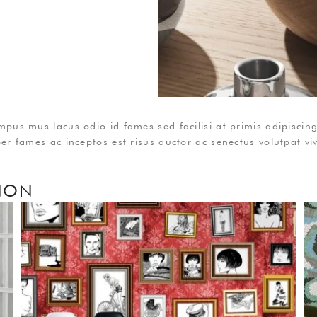
us mus lacus odio id fames sed facilisi at primis adipiscing p
r fames ac inceptos est risus auctor ac senectus volutpat viv
 NON