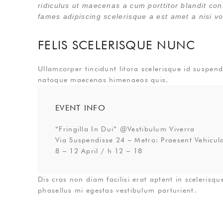
ridiculus ut maecenas a cum porttitor blandit co
fames adipiscing scelerisque a est amet a nisi v
FELIS SCELERISQUE NUNC
Ullamcorper tincidunt litora scelerisque id suspen
natoque maecenas himenaeos quis.
EVENT INFO
“Fringilla In Dui” @Vestibulum Viverra
Via Suspendisse 24 – Metro: Praesent Vehicul
8 – 12 April / h 12 – 18
Dis cras non diam facilisi erat aptent in scelerisq
phasellus mi egestas vestibulum parturient.