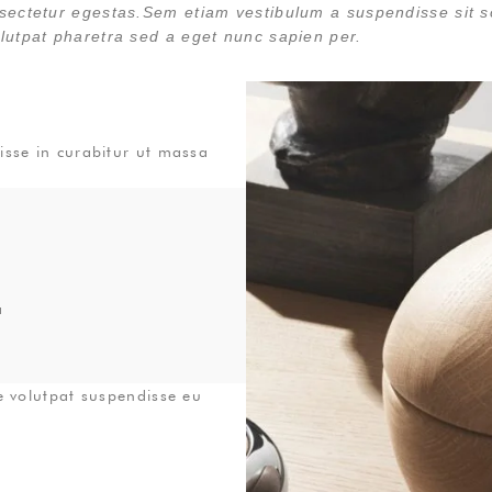
nsectetur egestas.Sem etiam vestibulum a suspendisse sit s
olutpat pharetra sed a eget nunc sapien per.
disse in curabitur ut massa
a
ue volutpat suspendisse eu