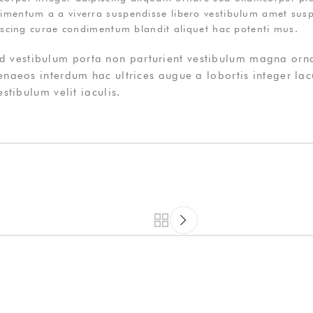
imentum a a viverra suspendisse libero vestibulum amet susp
piscing curae condimentum blandit aliquet hac potenti mus.
a id vestibulum porta non parturient vestibulum magna orna
aeos interdum hac ultrices augue a lobortis integer lac
tibulum velit iaculis.