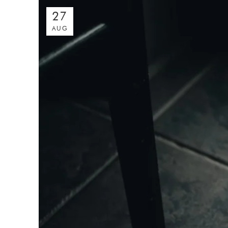
27
AUG