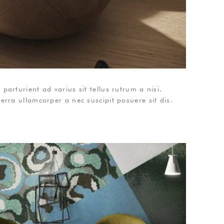
arturient ad varius sit tellus rutrum a nisi.
erra ullamcorper a nec suscipit posuere sit dis.