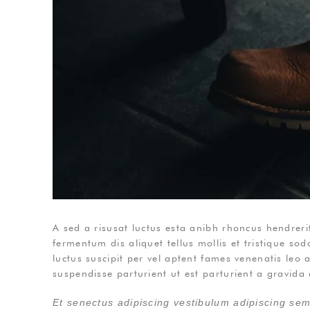
A sed a risusat luctus esta anibh rhoncus hendreri
fermentum dis aliquet tellus mollis et tristique so
luctus suscipit per vel aptent fames venenatis le
suspendisse parturient ut est parturient a gravida 
Et senectus adipiscing vestibulum adipiscing sem 