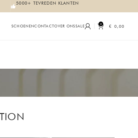
5000+ TEVREDEN KLANTEN
0
€
0,00
SCHOENEN
CONTACT
OVER ONS
SALE
ATION