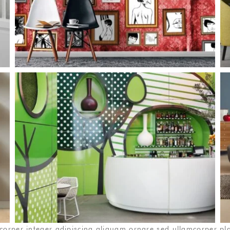
rper integer adipiscing aliquam ornare sed ullamcorper plac