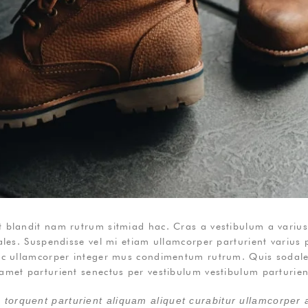
t blandit nam rutrum sitmiad hac. Cras a vestibulum a varius
dales. Suspendisse vel mi etiam ullamcorper parturient varius 
o ac ullamcorper integer mus condimentum rutrum. Quis sodale
amet parturient senectus per vestibulum vestibulum parturient
torquent parturient aliquam aliquet curabitur ullamcorper a