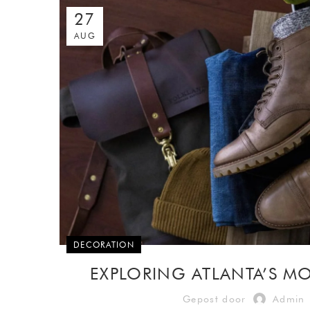
27
AUG
DECORATION
EXPLORING ATLANTA’S 
Gepost door
Admin