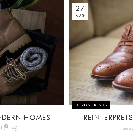
27
AUG
DESIGN TRENDS
MODERN HOMES
REINTERPRET
0
Gepo