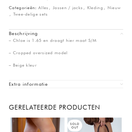
Categorieën:
Alles
,
Jassen / jacks
,
Kleding
,
Nieuw
,
Twee-delige sets
Beschrijving
– Chloe is 1.65 en draagt hier maat S/M
– Cropped oversized model
– Beige kleur
Extra informatie
GERELATEERDE PRODUCTEN
SOLD
-5
OUT