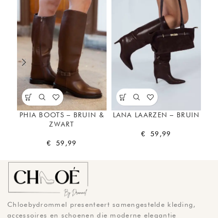
SO
O
PHIA BOOTS – BRUIN &
LANA LAARZEN – BRUIN
ZWART
€
59,99
€
59,99
Chloebydrommel presenteert samengestelde kleding,
accessoires en schoenen die moderne elegantie