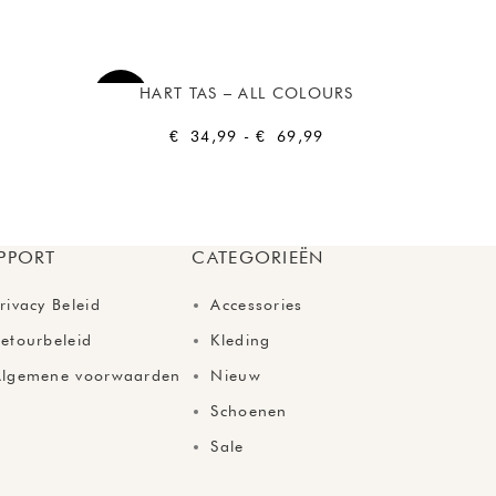
HART TAS – ALL COLOURS
KIKI HE
-50%
€
34,99
-
€
69,99
SOLD
OUT
PPORT
CATEGORIEËN
rivacy Beleid
Accessories
etourbeleid
Kleding
Algemene voorwaarden
Nieuw
Schoenen
Sale