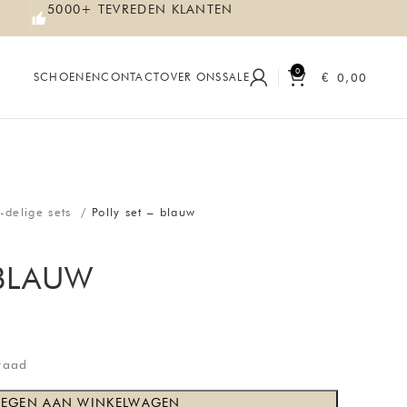
5000+ TEVREDEN KLANTEN
0
€
0,00
SCHOENEN
CONTACT
OVER ONS
SALE
-delige sets
Polly set – blauw
 BLAUW
rraad
EGEN AAN WINKELWAGEN