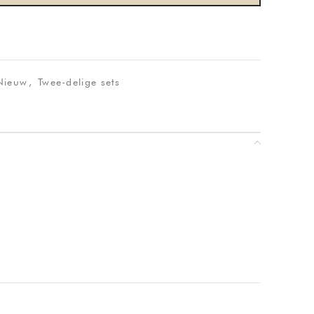
Nieuw
,
Twee-delige sets