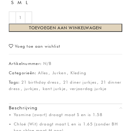
S
M
L
TOEVOEGEN AAN WINKELWAGEN
Voeg toe aan wishlist
Artikelnummer:
N/B
Categorieën:
Alles
,
Jurken
,
Kleding
Tags:
21 birthday dress
,
21 diner jurkjes
,
21 dinner
dress
,
jurkjes
,
kant jurkje
,
verjaardag jurkje
Beschrijving
Yasmine (zwart) draagt maat S en is 1.58
Chloé (Wit) draagt maat L en is 1.65 (zonder BH
kan chloe maat M aan)