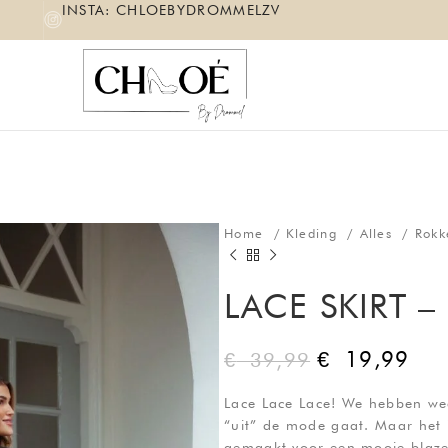
INSTA: CHLOEBYDROMMELZV
Home
Kleding
Alles
Rok
LACE SKIRT –
€
19,99
€
39,99
Lace Lace Lace! We hebben wee
“uit” de mode gaat. Maar het i
gemaakt voor een mooie blazer