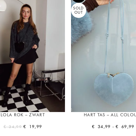
SOLD
OUT
LOLA ROK – ZWART
HART TAS – ALL COLO
€
19,99
€
34,99
-
€
69,99
€
34,99