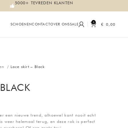
5000+ TEVREDEN KLANTEN
0
€
0,00
SCHOENEN
CONTACT
OVER ONS
SALE
ken
Lace skirt – Black
 BLACK
r een nieuwe trend, alhoewel kant nooit echt
s weer helemaal terug, en deze rok is perfect
 overheen! Of een grote trui.