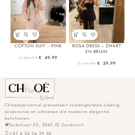
COTTON SUIT – PINK
ROSA DRESS – ZWART
EN BRUIN
PI
€
49,99
€
84,99
€
39,99
€
69,99
Chloebydrommel presenteert samengestelde kleding,
accessoires en schoenen die moderne elegantie
belichamen.
Kerkstraat 35, 2042 JD Zandvoort
+31 6 54 26 29 30