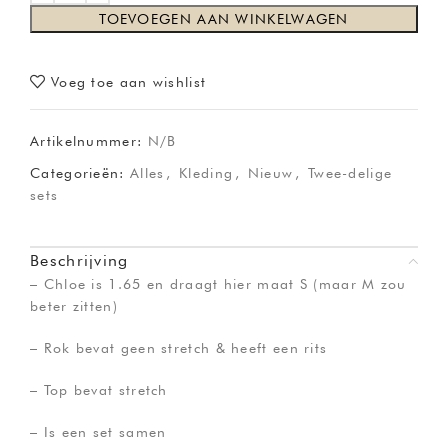
TOEVOEGEN AAN WINKELWAGEN
Voeg toe aan wishlist
Artikelnummer:
N/B
Categorieën:
Alles
,
Kleding
,
Nieuw
,
Twee-delige
sets
Beschrijving
– Chloe is 1.65 en draagt hier maat S (maar M zou
beter zitten)
– Rok bevat geen stretch & heeft een rits
– Top bevat stretch
– Is een set samen