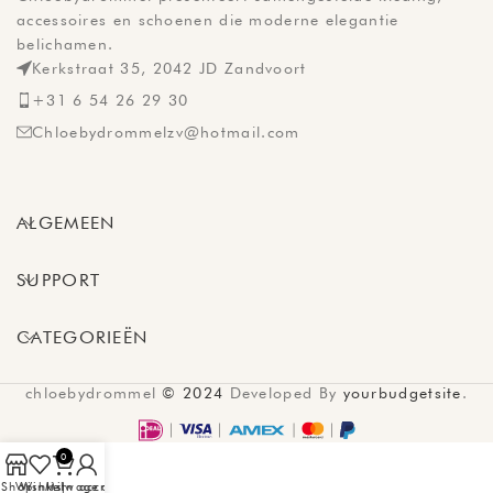
accessoires en schoenen die moderne elegantie
belichamen.
Kerkstraat 35, 2042 JD Zandvoort
+31 6 54 26 29 30
Chloebydrommelzv@hotmail.com
ALGEMEEN
SUPPORT
CATEGORIEËN
chloebydrommel
© 2024
Developed By
yourbudgetsite
.
0
Shop
Wishlist
Winkelwagen
Mijn account