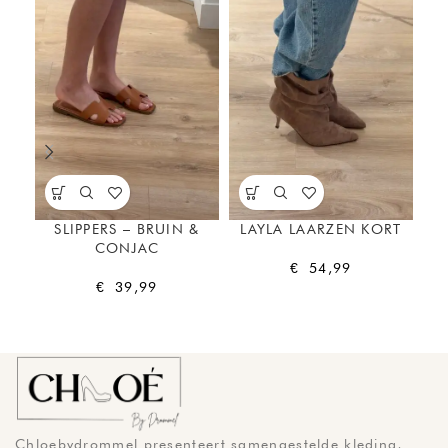
SLIPPERS – BRUIN &
LAYLA LAARZEN KORT
BE
CONJAC
€
54,99
€
39,99
Chloebydrommel presenteert samengestelde kleding,