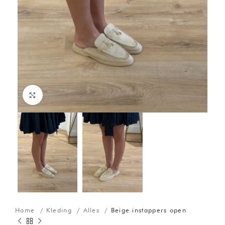
Click to enlarge
Home
Kleding
Alles
Beige instappers open