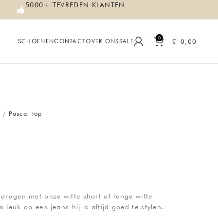
5000+ TEVREDEN KLANTEN
0
€
0,00
SCHOENEN
CONTACT
OVER ONS
SALE
s
Pascal top
 dragen met onze witte short of lange witte
leuk op een jeans hij is altijd goed te stylen.