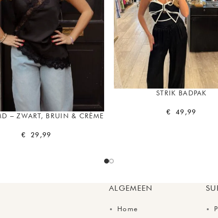
STRIK BADPAK
€
49,99
MD – ZWART, BRUIN & CRÈME
€
29,99
ALGEMEEN
SU
Home
P