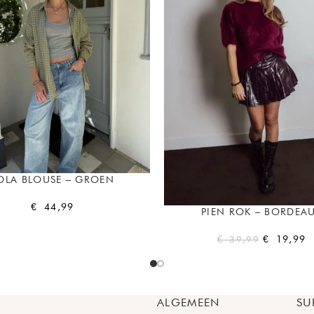
OLA BLOUSE – GROEN
€
44,99
PIEN ROK – BORDEA
€
19,99
€
39,99
ALGEMEEN
SU