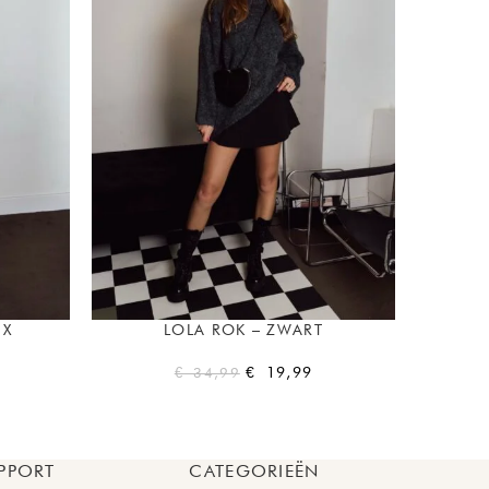
UX
LOLA ROK – ZWART
PHIA
€
19,99
€
34,99
PPORT
CATEGORIEËN