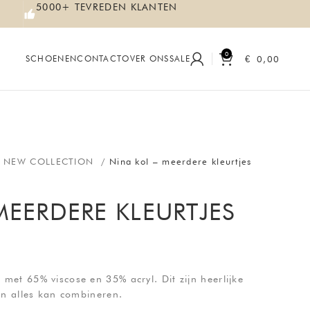
5000+ TEVREDEN KLANTEN
0
€
0,00
SCHOENEN
CONTACT
OVER ONS
SALE
5 NEW COLLECTION
Nina kol – meerdere kleurtjes
MEERDERE KLEURTJES
met 65% viscose en 35% acryl. Dit zijn heerlijke
an alles kan combineren.