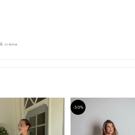
e
n & crème
-50%