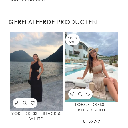
GERELATEERDE PRODUCTEN
SOLD
-4
OUT
LOESJE DRESS –
BEIGE/GOLD
YORE DRESS – BLACK &
WHITE
€
59,99