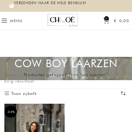
VERZENDEN NAAR DE HELE BENELUX!
0
MENU
€
0,00
COW BOY LAARZEN
Home
Producten getagged “cow boy laarzen”
Categorieën
Enig resultaat
Toon zijbalk
-33%