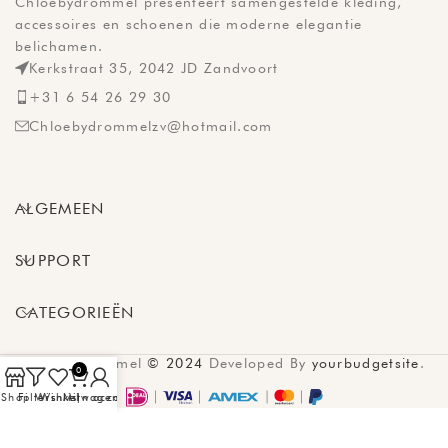
Chloebydrommel presenteert samengestelde kleding,
accessoires en schoenen die moderne elegantie
belichamen.
Kerkstraat 35, 2042 JD Zandvoort
+31 6 54 26 29 30
Chloebydrommelzv@hotmail.com
ALGEMEEN
SUPPORT
CATEGORIEËN
chloebydrommel
© 2024
Developed By
yourbudgetsite
.
0
Shop
Filters
Wishlist
Winkelwagen
Mijn account